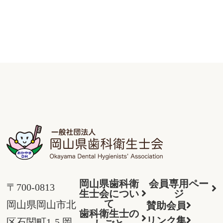
岡山県歯科衛
会員専用ペー
〒700-0813
生士会につい
ジ
て
岡山県岡山市北
賛助会員
歯科衛生士の
リンク集
区石関町1-5 岡