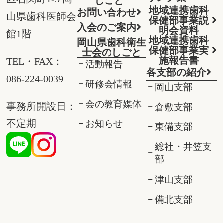
しごと
地域連携歯科
お問い合わせ
山県歯科医師会
保健部事業説
入会のご案内
明会資料
館1階
地域連携歯科
岡山県歯科衛生
保健部事業実
士会のしごと
施報告書
TEL・FAX：
活動報告
各支部の紹介
086-224-0039
研修会情報
岡山支部
会の教育媒体
事務所開設日：
倉敷支部
不定期
お知らせ
東備支部
総社・井笠支
部
津山支部
備北支部