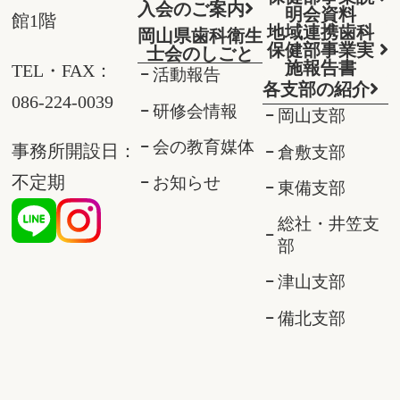
入会のご案内
明会資料
館1階
地域連携歯科
岡山県歯科衛生
保健部事業実
士会のしごと
施報告書
TEL・FAX：
活動報告
各支部の紹介
086-224-0039
研修会情報
岡山支部
会の教育媒体
事務所開設日：
倉敷支部
不定期
お知らせ
東備支部
総社・井笠支
部
津山支部
備北支部