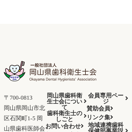
岡山県歯科衛
会員専用ペー
〒700-0813
生士会につい
ジ
て
岡山県岡山市北
賛助会員
歯科衛生士の
リンク集
区石関町1-5 岡
しごと
地域連携歯科
お問い合わせ
山県歯科医師会
保健部事業説