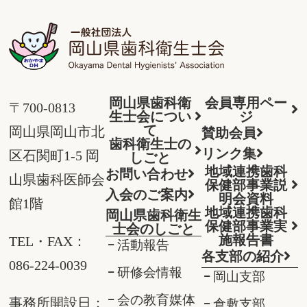
岡山県歯科衛
会員専用ペー
〒700-0813
生士会につい
ジ
て
岡山県岡山市北
賛助会員
歯科衛生士の
リンク集
区石関町1-5 岡
しごと
地域連携歯科
お問い合わせ
山県歯科医師会
保健部事業説
入会のご案内
明会資料
館1階
地域連携歯科
岡山県歯科衛生
保健部事業実
士会のしごと
施報告書
TEL・FAX：
活動報告
各支部の紹介
086-224-0039
研修会情報
岡山支部
会の教育媒体
事務所開設日：
倉敷支部