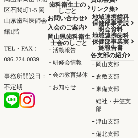
歯科衛生士の
リンク集
区石関町1-5 岡
しごと
地域連携歯科
お問い合わせ
山県歯科医師会
保健部事業説
入会のご案内
明会資料
館1階
地域連携歯科
岡山県歯科衛生
保健部事業実
士会のしごと
施報告書
TEL・FAX：
活動報告
各支部の紹介
086-224-0039
研修会情報
岡山支部
会の教育媒体
事務所開設日：
倉敷支部
不定期
お知らせ
東備支部
総社・井笠支
部
津山支部
備北支部